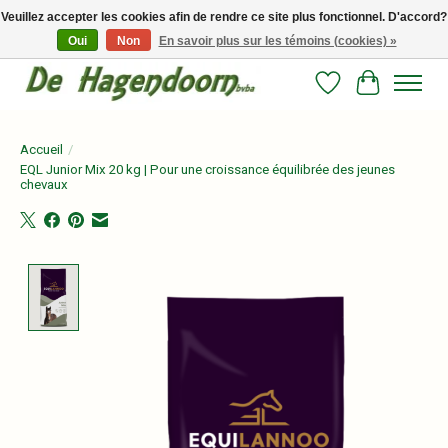
Veuillez accepter les cookies afin de rendre ce site plus fonctionnel. D'accord?
Oui
Non
En savoir plus sur les témoins (cookies) »
Persoonlijk advies en betrouwbare voeding voor jouw paard!
Liste de souhait
Panier
Accueil
/
EQL Junior Mix 20 kg | Pour une croissance équilibrée des jeunes
chevaux
Product image slideshow Items