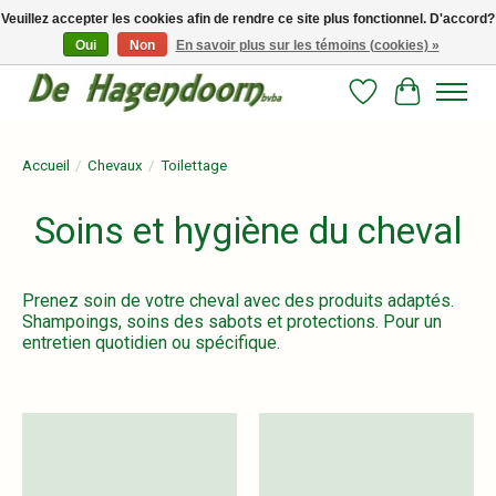
Veuillez accepter les cookies afin de rendre ce site plus fonctionnel. D'accord?
Oui
Non
En savoir plus sur les témoins (cookies) »
Persoonlijk advies en betrouwbare voeding voor jouw paard!
Liste de souhait
Panier
Accueil
/
Chevaux
/
Toilettage
Soins et hygiène du cheval
Prenez soin de votre cheval avec des produits adaptés.
Shampoings, soins des sabots et protections. Pour un
entretien quotidien ou spécifique.