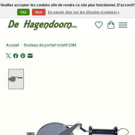
Veuillez accepter les cookies afin de rendre ce site plus fonctionnel. D'accord?
Oui
Non
En savoir plus sur les témoins (cookies) »
Persoonlijk advies en betrouwbare voeding voor jouw paard!
Liste de souhait
Panier
Accueil
/
Rouleau de portail rotatif 20M
Product image slideshow Items