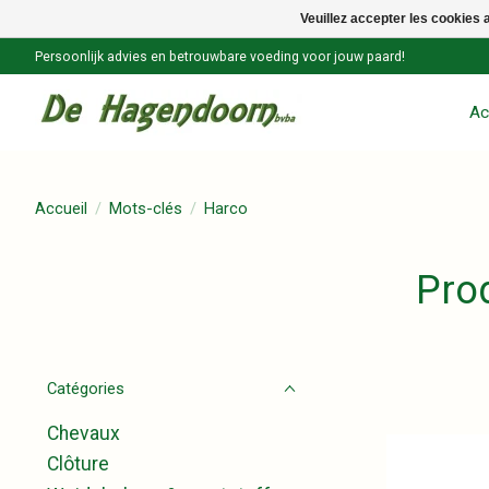
Veuillez accepter les cookies 
Persoonlijk advies en betrouwbare voeding voor jouw paard!
Ac
Accueil
/
Mots-clés
/
Harco
Pro
Catégories
Chevaux
Clôture