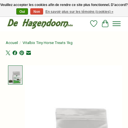
Veuillez accepter les cookies afin de rendre ce site plus fonctionnel. D'accord?
Oui
Non
En savoir plus sur les témoins (cookies) »
Persoonlijk advies en betrouwbare voeding voor jouw paard!
Liste de souhait
Panier
Accueil
/
Vitalbix Tiny Horse Treats 1kg
Product image slideshow Items