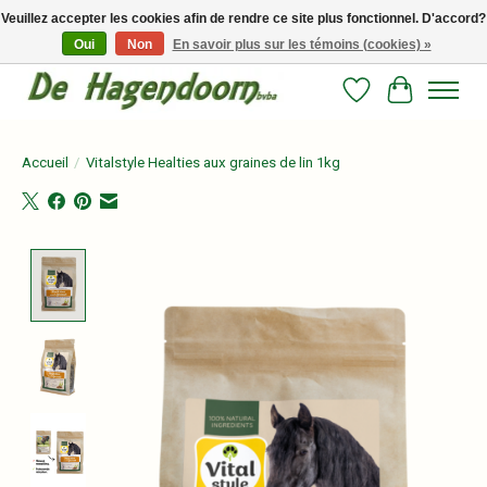
Veuillez accepter les cookies afin de rendre ce site plus fonctionnel. D'accord?
Oui
Non
En savoir plus sur les témoins (cookies) »
Persoonlijk advies en betrouwbare voeding voor jouw paard!
Liste de souhait
Panier
Accueil
/
Vitalstyle Healties aux graines de lin 1kg
Product image slideshow Items