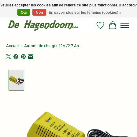
Veuillez accepter les cookies afin de rendre ce site plus fonctionnel. D'accord?
Oui
Non
En savoir plus sur les témoins (cookies) »
Persoonlijk advies en betrouwbare voeding voor jouw paard!
Liste de souhait
Panier
Accueil
/
Automatic charger 12V /2.7 Ah
Product image slideshow Items