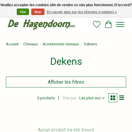
Veuillez accepter les cookies afin de rendre ce site plus fonctionnel. D'accord?
Oui
Non
En savoir plus sur les témoins (cookies) »
Persoonlijk advies en betrouwbare voeding voor jouw paard!
Liste de souhait
Panier
Accueil
/
Chevaux
/
Accessoires chevaux
/
Dekens
Dekens
Afficher les filtres
0 produits
Trier par
Les plus vus
Aucun produit n'a été trouvé