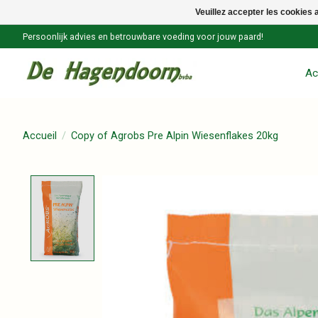
Veuillez accepter les cookies 
Persoonlijk advies en betrouwbare voeding voor jouw paard!
Ac
Accueil
/
Copy of Agrobs Pre Alpin Wiesenflakes 20kg
Product image slideshow Items