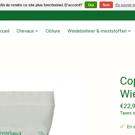
afin de rendre ce site plus fonctionnel. D'accord?
Oui
Non
En savoir p
cueil
Chevaux
Clôture
Weidebeheer & meststoffen
Co
Wi
€22,
Taxes i
En 