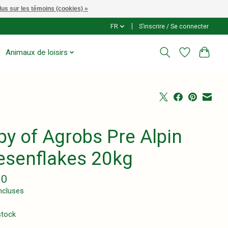
lus sur les témoins (cookies) »
FR
S’inscrire / Se connecter
Animaux de loisirs
py of Agrobs Pre Alpin
esenflakes 20kg
90
ncluses
stock