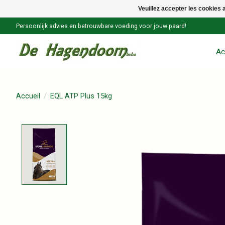
Veuillez accepter les cookies 
Persoonlijk advies en betrouwbare voeding voor jouw paard!
Ac
Accueil
/
EQL ATP Plus 15kg
Product image slideshow Items