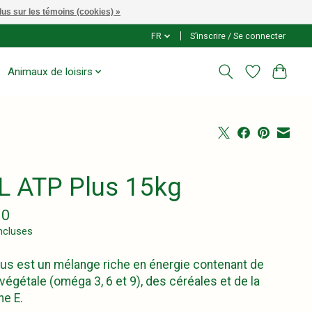
lus sur les témoins (cookies) »
FR
S’inscrire / Se connecter
Animaux de loisirs
L ATP Plus 15kg
90
ncluses
us est un mélange riche en énergie contenant de
e végétale (oméga 3, 6 et 9), des céréales et de la
ne E.