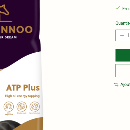
En 
Quantité
Ajou