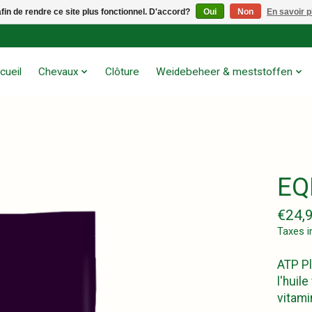
afin de rendre ce site plus fonctionnel. D'accord?
Oui
Non
En savoir p
cueil
Chevaux
Clôture
Weidebeheer & meststoffen
EQ
€24,
Taxes i
ATP Pl
l'huil
vitami