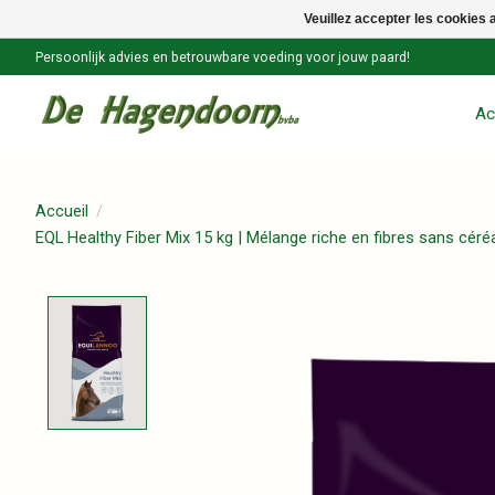
Veuillez accepter les cookies 
Persoonlijk advies en betrouwbare voeding voor jouw paard!
Ac
Accueil
/
EQL Healthy Fiber Mix 15 kg | Mélange riche en fibres sans cér
Product image slideshow Items