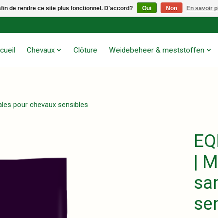
afin de rendre ce site plus fonctionnel. D'accord?
Oui
Non
En savoir p
cueil
Chevaux
Clôture
Weidebeheer & meststoffen
éales pour chevaux sensibles
EQ
| M
sa
se