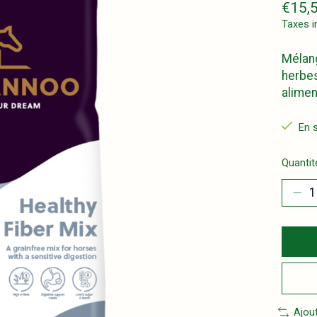
€15,
Taxes i
Mélang
herbes
alimen
En 
Quantité
Ajou