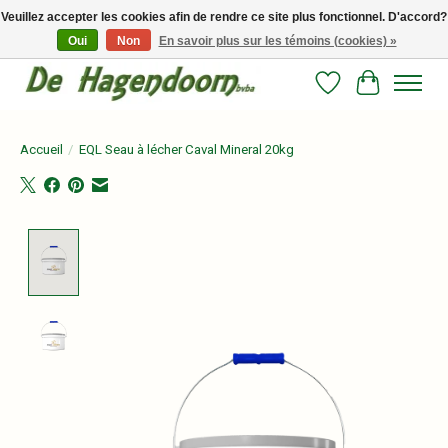
Veuillez accepter les cookies afin de rendre ce site plus fonctionnel. D'accord?
Oui
Non
En savoir plus sur les témoins (cookies) »
Persoonlijk advies en betrouwbare voeding voor jouw paard!
Liste de souhait
Panier
Accueil
/
EQL Seau à lécher Caval Mineral 20kg
Product image slideshow Items