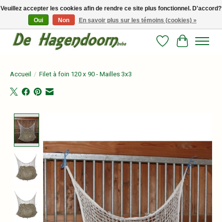
Veuillez accepter les cookies afin de rendre ce site plus fonctionnel. D'accord?
Oui
Non
En savoir plus sur les témoins (cookies) »
Persoonlijk advies en betrouwbare voeding voor jouw paard!
Liste de souhait
Panier
Accueil
/
Filet à foin 120 x 90 - Mailles 3x3
Product image slideshow Items