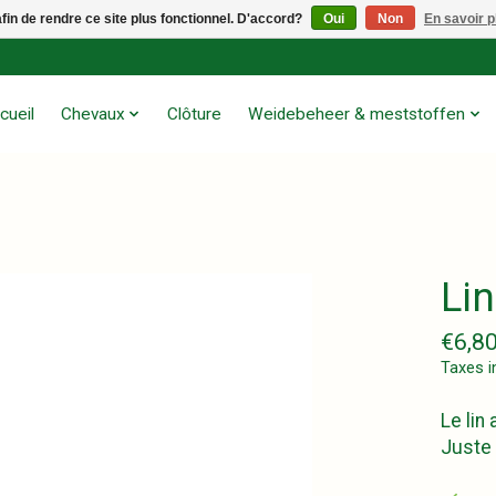
afin de rendre ce site plus fonctionnel. D'accord?
Oui
Non
En savoir p
cueil
Chevaux
Clôture
Weidebeheer & meststoffen
Lin
€6,8
Taxes i
Le lin
Juste 