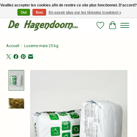
Veuillez accepter les cookies afin de rendre ce site plus fonctionnel. D'accord?
Oui
Non
En savoir plus sur les témoins (cookies) »
Persoonlijk advies en betrouwbare voeding voor jouw paard!
Liste de souhait
Panier
Accueil
/
Luzerne maïs 25 kg
Product image slideshow Items