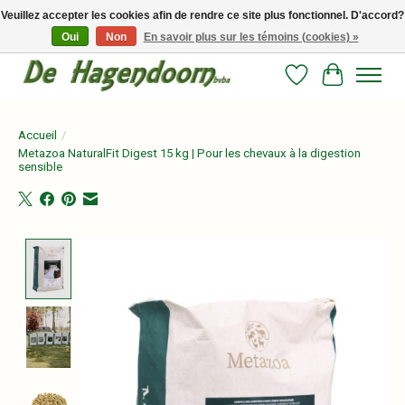
Veuillez accepter les cookies afin de rendre ce site plus fonctionnel. D'accord?
Oui
Non
En savoir plus sur les témoins (cookies) »
Persoonlijk advies en betrouwbare voeding voor jouw paard!
Liste de souhait
Panier
Accueil
/
Metazoa NaturalFit Digest 15 kg | Pour les chevaux à la digestion
sensible
Product image slideshow Items