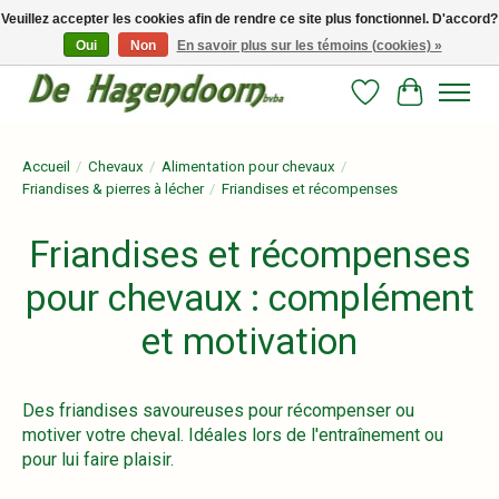
Veuillez accepter les cookies afin de rendre ce site plus fonctionnel. D'accord?
Oui
Non
En savoir plus sur les témoins (cookies) »
Persoonlijk advies en betrouwbare voeding voor jouw paard!
Liste de souhait
Panier
Accueil
/
Chevaux
/
Alimentation pour chevaux
/
Friandises & pierres à lécher
/
Friandises et récompenses
Friandises et récompenses
pour chevaux : complément
et motivation
Des friandises savoureuses pour récompenser ou
motiver votre cheval. Idéales lors de l'entraînement ou
pour lui faire plaisir.