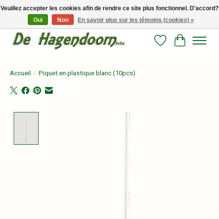
Veuillez accepter les cookies afin de rendre ce site plus fonctionnel. D'accord?
Oui
Non
En savoir plus sur les témoins (cookies) »
Persoonlijk advies en betrouwbare voeding voor jouw paard!
Liste de souhait
Panier
Accueil
/
Piquet en plastique blanc (10pcs)
Product image slideshow Items