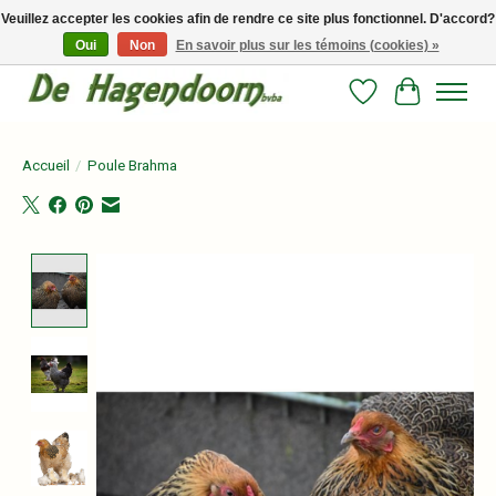
Veuillez accepter les cookies afin de rendre ce site plus fonctionnel. D'accord?
Oui
Non
En savoir plus sur les témoins (cookies) »
Persoonlijk advies en betrouwbare voeding voor jouw paard!
Liste de souhait
Panier
Accueil
/
Poule Brahma
Product image slideshow Items