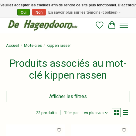
Veuillez accepter les cookies afin de rendre ce site plus fonctionnel. D'accord?
Oui
Non
En savoir plus sur les témoins (cookies) »
Persoonlijk advies en betrouwbare voeding voor jouw paard!
Liste de souhait
Panier
Accueil
/
Mots-clés
/
kippen rassen
Produits associés au mot-
clé kippen rassen
Afficher les filtres
22 produits
Trier par
Les plus vus