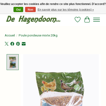
Veuillez accepter les cookies afin de rendre ce site plus fonctionnel. D'accord?
Oui
Non
En savoir plus sur les témoins (cookies) »
Persoonlijk advies en betrouwbare voeding voor jouw paard!
Liste de souhait
Panier
Accueil
/
Poule pondeuse mixte 20kg
Product image slideshow Items