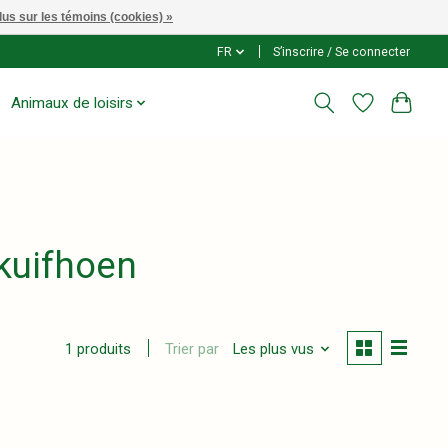
lus sur les témoins (cookies) »
FR
S’inscrire / Se connecter
Animaux de loisirs
kuifhoen
Trier par
Les plus vus
1 produits