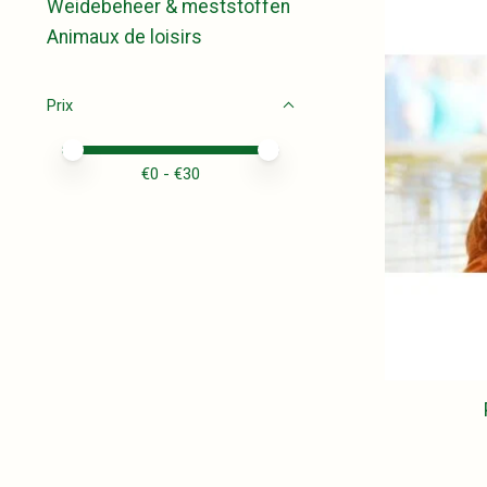
Weidebeheer & meststoffen
Animaux de loisirs
Prix
Prix minimum
Price maximum value
€
0
- €
30