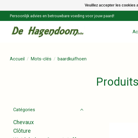
Veuillez accepter les cookies 
Persoonlijk advies en betrouwbare voeding voor jouw paard!
Ac
Accueil
/
Mots-clés
/
baardkuifhoen
Produit
Catégories
Chevaux
Clôture