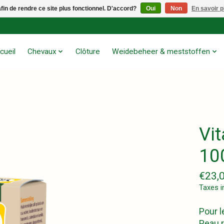
afin de rendre ce site plus fonctionnel. D'accord?
Oui
Non
En savoir p
cueil
Chevaux
Clôture
Weidebeheer & meststoffen
Vi
10
€23,
Taxes i
Pour 
Peau r