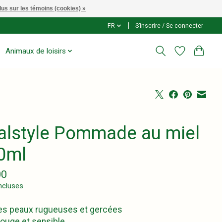
lus sur les témoins (cookies) »
FR
S’inscrire / Se connecter
Animaux de loisirs
talstyle Pommade au miel
0ml
00
ncluses
les peaux rugueuses et gercées
ouge et sensible