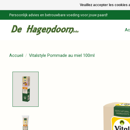
Veuillez accepter les cookies 
Persoonlijk advies en betrouwbare voeding voor jouw paard!
Ac
Accueil
/
Vitalstyle Pommade au miel 100ml
Product image slideshow Items