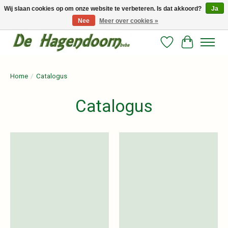
Wij slaan cookies op om onze website te verbeteren. Is dat akkoord?
Ja
Nee
Meer over cookies »
Persoonlijk advies en betrouwbare voeding voor jouw paard!
Verlanglijst
Winkelwag
Home
/
Catalogus
Catalogus