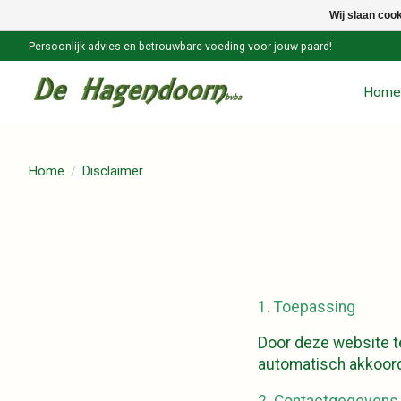
Wij slaan coo
Persoonlijk advies en betrouwbare voeding voor jouw paard!
Home
Home
/
Disclaimer
1. Toepassing
Door deze website te
automatisch akkoord
2. Contactgegevens