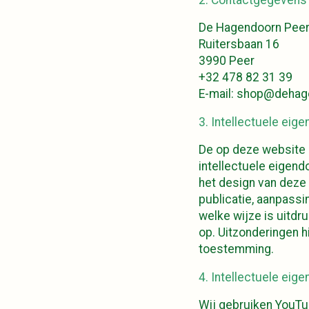
De Hagendoorn Pee
Ruitersbaan 16
3990 Peer
+32 478 82 31 39
E-mail:
shop@dehag
3. Intellectuele ei
De op deze website 
intellectuele eigend
het design van deze 
publicatie, aanpassi
welke wijze is uitdr
op. Uitzonderingen h
toestemming.
4. Intellectuele ei
Wij gebruiken YouTu