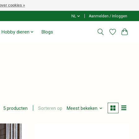
over cookies »
NL
Aanmelden / Inloggen
Hobby dieren
Blogs
Sorteren op
Meest bekeken
5 producten