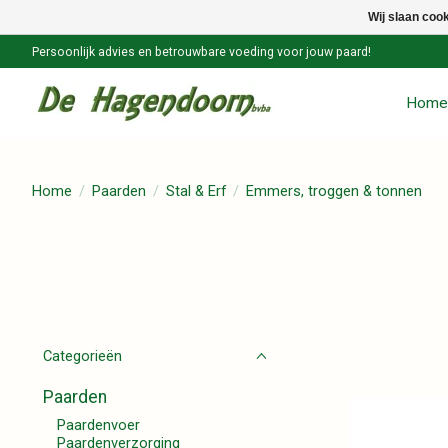
Wij slaan coo
Persoonlijk advies en betrouwbare voeding voor jouw paard!
Home
Home
/
Paarden
/
Stal & Erf
/
Emmers, troggen & tonnen
Categorieën
Paarden
Paardenvoer
Paardenverzorging