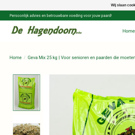
Wij slaan coo
Persoonlijk advies en betrouwbare voeding voor jouw paard!
Home
Home
/
Geva Mix 25 kg | Voor senioren en paarden die moete
Product image slideshow Items