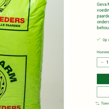
Geva M
voedin
paarde
onders
behou
Op 
Hoeveel
Toev