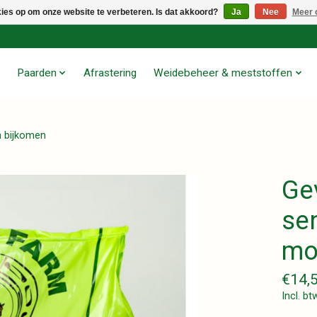
kies op om onze website te verbeteren. Is dat akkoord?
Ja
Nee
Meer 
Paarden
Afrastering
Weidebeheer & meststoffen
n bijkomen
Ge
se
mo
€14,
Incl. bt