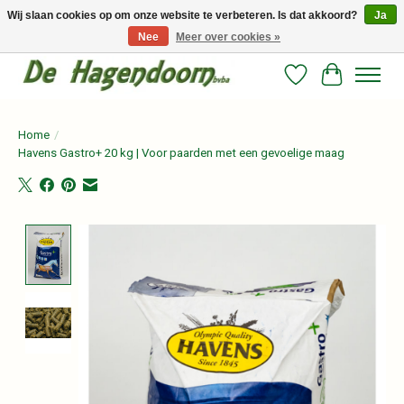
Wij slaan cookies op om onze website te verbeteren. Is dat akkoord?
Ja
Nee
Meer over cookies »
Persoonlijk advies en betrouwbare voeding voor jouw paard!
Verlanglijst
Winkelwag
Home
/
Havens Gastro+ 20 kg | Voor paarden met een gevoelige maag
Product image slideshow Items