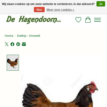
Wij slaan cookies op om onze website te verbeteren. Is dat akkoord?
Ja
Nee
Meer over cookies »
Persoonlijk advies en betrouwbare voeding voor jouw paard!
Verlanglijst
Winkelwag
Home
/
Sierkip - Vorwerk
Product image slideshow Items