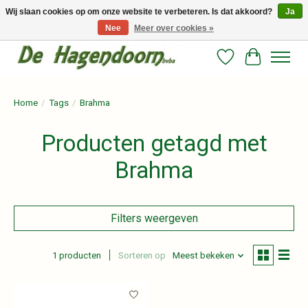
Wij slaan cookies op om onze website te verbeteren. Is dat akkoord?
Ja
Nee
Meer over cookies »
Persoonlijk advies en betrouwbare voeding voor jouw paard!
Verlanglijst
Winkelwag
Home
/
Tags
/
Brahma
Producten getagd met
Brahma
Filters weergeven
1 producten
Sorteren op
Meest bekeken