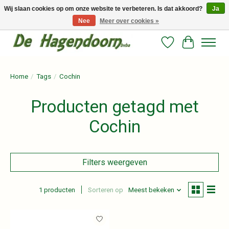
Wij slaan cookies op om onze website te verbeteren. Is dat akkoord?
Ja
Nee
Meer over cookies »
Persoonlijk advies en betrouwbare voeding voor jouw paard!
Verlanglijst
Winkelwag
Home
/
Tags
/
Cochin
Producten getagd met
Cochin
Filters weergeven
1 producten
Sorteren op
Meest bekeken