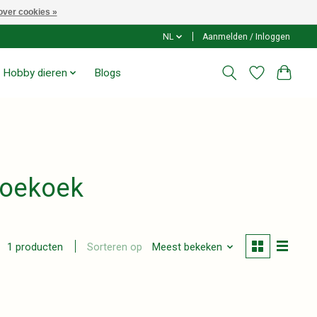
over cookies »
NL
Aanmelden / Inloggen
Hobby dieren
Blogs
koekoek
Sorteren op
Meest bekeken
1 producten