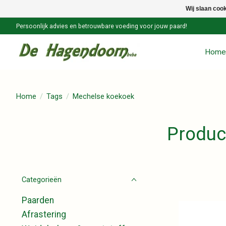
Wij slaan coo
Persoonlijk advies en betrouwbare voeding voor jouw paard!
Home
Home
/
Tags
/
Mechelse koekoek
Produc
Categorieën
Paarden
Afrastering