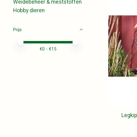
Weidebeheer & meststoffen
Hobby dieren
Prijs
Minimale prijswaarde
Price maximum value
€
0
- €
15
Legki