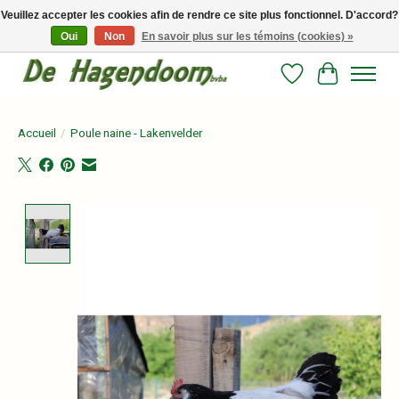
Veuillez accepter les cookies afin de rendre ce site plus fonctionnel. D'accord?
Oui
Non
En savoir plus sur les témoins (cookies) »
Persoonlijk advies en betrouwbare voeding voor jouw paard!
Liste de souhait
Panier
Accueil
/
Poule naine - Lakenvelder
Product image slideshow Items