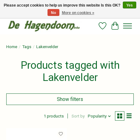
Please accept cookies to help us improve this website Is this OK?
Yes
No
More on cookies »
Persoonlijk advies en betrouwbare voeding voor jouw paard!
Wishlist
Cart
Home
/
Tags
/
Lakenvelder
Products tagged with
Lakenvelder
Show filters
1 products
Sort by
Popularity