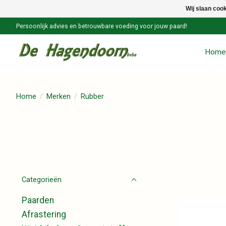
Wij slaan coo
Persoonlijk advies en betrouwbare voeding voor jouw paard!
Home
Home
/
Merken
/
Rubber
Categorieën
Paarden
Afrastering