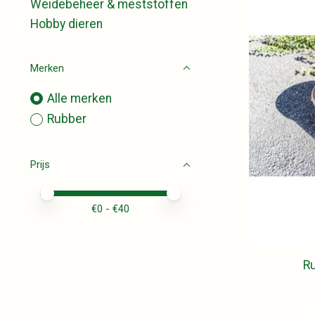
Weidebeheer & meststoffen
Hobby dieren
Merken
Alle merken
Rubber
Prijs
Minimale prijswaarde
Price maximum value
€
0
- €
40
Ru