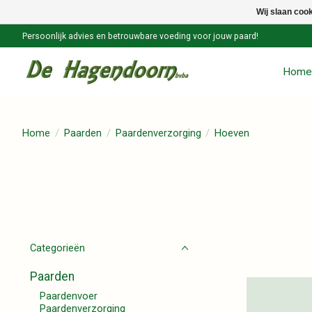
Wij slaan coo
Persoonlijk advies en betrouwbare voeding voor jouw paard!
Home
Home
/
Paarden
/
Paardenverzorging
/
Hoeven
Categorieën
Paarden
Paardenvoer
Paardenverzorging