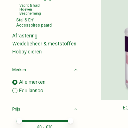
Vacht & huid
Hoeven
Bescherming
Stal & Erf
Accessoires paard
Afrastering
Weidebeheer & meststoffen
Hobby dieren
Merken
Alle merken
Equilannoo
EQ
Prijs
Minimale prijswaarde
Price maximum value
€
0
- €
30