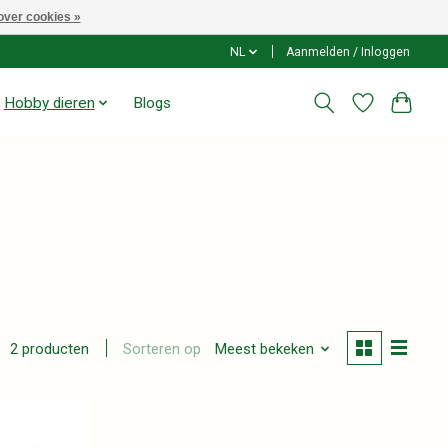
over cookies »
NL
Aanmelden / Inloggen
Hobby dieren
Blogs
Sorteren op
Meest bekeken
2 producten