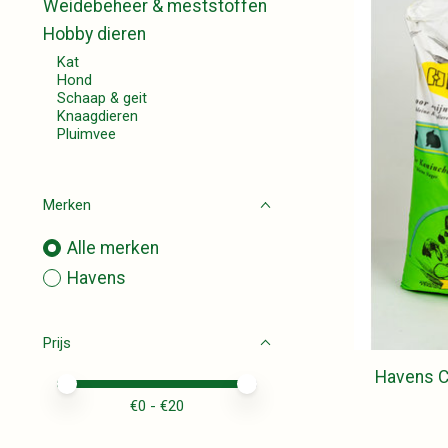
Weidebeheer & meststoffen
Hobby dieren
Kat
Hond
Schaap & geit
Knaagdieren
Pluimvee
Merken
Alle merken
Havens
Prijs
Havens C
Minimale prijswaarde
Price maximum value
€
0
- €
20