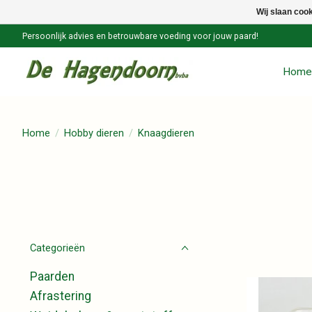
Wij slaan coo
Persoonlijk advies en betrouwbare voeding voor jouw paard!
Home
Home
/
Hobby dieren
/
Knaagdieren
Categorieën
Paarden
Afrastering