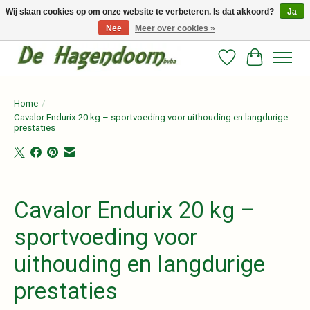
Wij slaan cookies op om onze website te verbeteren. Is dat akkoord?
Ja
Nee
Meer over cookies »
Persoonlijk advies en betrouwbare voeding voor jouw paard!
Verlanglijst
Winkelwag
Home
/
Cavalor Endurix 20 kg – sportvoeding voor uithouding en langdurige
prestaties
Product image slideshow Items
Cavalor Endurix 20 kg –
sportvoeding voor
uithouding en langdurige
prestaties