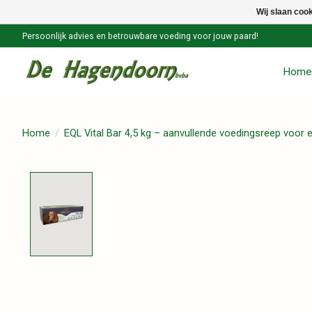
Wij slaan coo
Persoonlijk advies en betrouwbare voeding voor jouw paard!
Home
Home
/
EQL Vital Bar 4,5 kg – aanvullende voedingsreep voor 
Product image slideshow Items