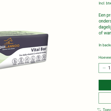
Incl. bt
Een pr
onders
dageli
of wan
In back
Hoeveel
Toev