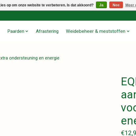
kies op om onze website te verbeteren. Is dat akkoord?
Ja
Nee
Meer 
Paarden
Afrastering
Weidebeheer & meststoffen
extra ondersteuning en energie
EQL
aa
vo
en
€12,