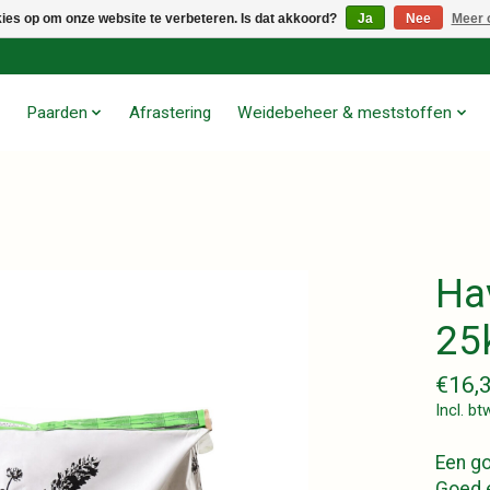
kies op om onze website te verbeteren. Is dat akkoord?
Ja
Nee
Meer 
Paarden
Afrastering
Weidebeheer & meststoffen
Ha
25
€16,
Incl. bt
Een go
Goed e