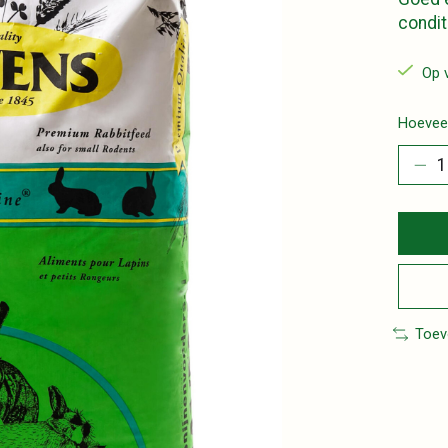
condit
Op 
Hoeveel
Toev