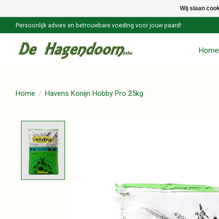
Wij slaan coo
Persoonlijk advies en betrouwbare voeding voor jouw paard!
Home
Home
/
Havens Konijn Hobby Pro 25kg
Product image slideshow Items