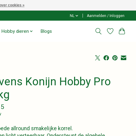
over cookies »
NL
Aanmelden / Inloggen
Hobby dieren
Blogs
vens Konijn Hobby Pro
kg
35
w
ede allround smakelijke korrel.
n licht verteerbaar. Ondersteunt de algehele