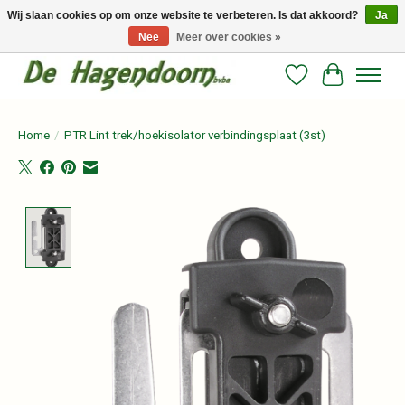
Wij slaan cookies op om onze website te verbeteren. Is dat akkoord?
Ja
Nee
Meer over cookies »
Persoonlijk advies en betrouwbare voeding voor jouw paard!
Verlanglijst
Winkelwag
Home
/
PTR Lint trek/hoekisolator verbindingsplaat (3st)
Product image slideshow Items