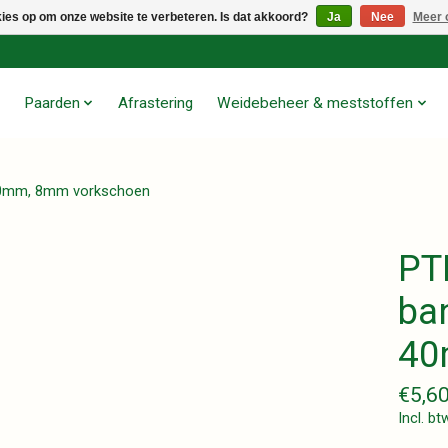
kies op om onze website te verbeteren. Is dat akkoord?
Ja
Nee
Meer 
Paarden
Afrastering
Weidebeheer & meststoffen
n 40mm, 8mm vorkschoen
PTR
ba
40
€5,6
Incl. bt