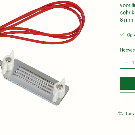
voor l
schrik
8 mm 
Op 
Hoeveel
Toev