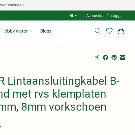
over cookies »
NL
Aanmelden / Inloggen
Hobby dieren
Blogs
 Lintaansluitingkabel B-
nd met rvs klemplaten
mm, 8mm vorkschoen
0
w