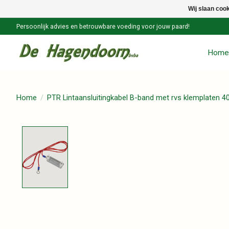
Wij slaan coo
Persoonlijk advies en betrouwbare voeding voor jouw paard!
Home
Home
/
PTR Lintaansluitingkabel B-band met rvs klemplate
Product image slideshow Items