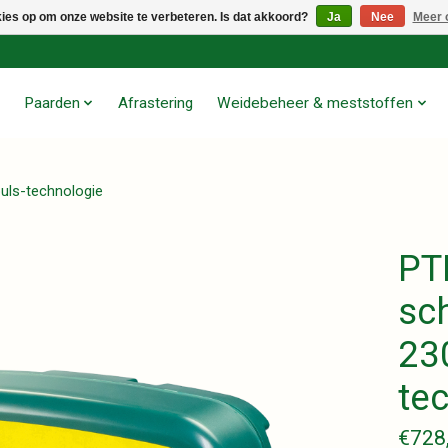
kies op om onze website te verbeteren. Is dat akkoord?
Ja
Nee
Meer 
Paarden
Afrastering
Weidebeheer & meststoffen
uls-technologie
PT
sc
23
te
€728