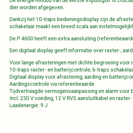
De energie-inhoud van de eerste impulsgolf is cruciaa
dier worden afgegeven.
Dankzij het 10-traps bedieningsdisplay zijn de afraste
schakelaar maakt een breed scala aan instelmogelij
De P 4600 heeft een extra aansluiting (referentieaard
Een digitaal display geeft informatie over raster-, aa
Voor lange afrasteringen met dichte begroeiing voor
10-traps raster- en batterijcontrole, 6-traps schakela
Digitaal display voor afrastering, aarding en batterijco
Aardingscontrole via referentieaarde
Tijdvertraagde vermogensaanpassing en alarm voor b
Incl. 230 V voeding, 12 V RVS aansluitkabel en raster-
Laadenergie: 9 J