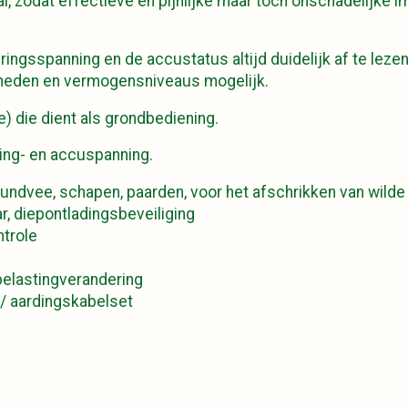
l, zodat effectieve en pijnlijke maar toch onschadelijke 
ringsspanning en de accustatus altijd duidelijk af te leze
kheden en vermogensniveaus mogelijk.
e) die dient als grondbediening.
rding- en accuspanning.
 rundvee, schapen, paarden, voor het afschrikken van wil
ar, diepontladingsbeveiliging
ntrole
elastingverandering
 / aardingskabelset