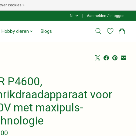
over cookies »
NL
Aanmelden / Inloggen
Hobby dieren
Blogs
R P4600,
hrikdraadapparaat voor
0V met maxipuls-
chnologie
,00