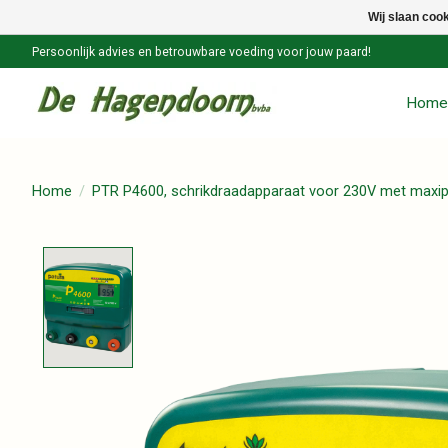
Wij slaan coo
Persoonlijk advies en betrouwbare voeding voor jouw paard!
Home
Home
/
PTR P4600, schrikdraadapparaat voor 230V met maxip
Product image slideshow Items