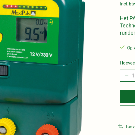
Incl. bt
Het PA
Techno
runder
Op 
Hoeveel
Toev