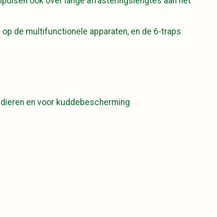
impulsen ook over lange afrasteringslengtes aan het
n op de multifunctionele apparaten, en de 6-traps
de dieren en voor kuddebescherming