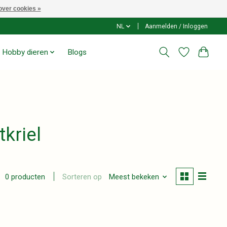
over cookies »
NL
Aanmelden / Inloggen
Hobby dieren
Blogs
kriel
Sorteren op
Meest bekeken
0 producten