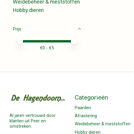
Weidebeheer & meststoffen
Hobby dieren
Prijs
Minimale prijswaarde
Price maximum value
€
0
- €
5
Categorieën
Paarden
Al jaren vertrouwd door
Afrastering
klanten uit Peer en
Weidebeheer & meststoffen
omstreken.
Hobby dieren