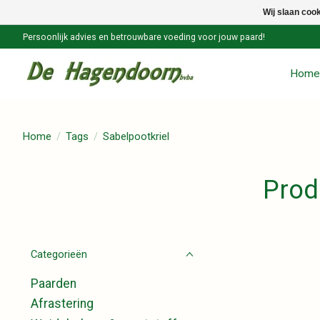
Wij slaan coo
Persoonlijk advies en betrouwbare voeding voor jouw paard!
Home
Home
/
Tags
/
Sabelpootkriel
Prod
Categorieën
Paarden
Afrastering