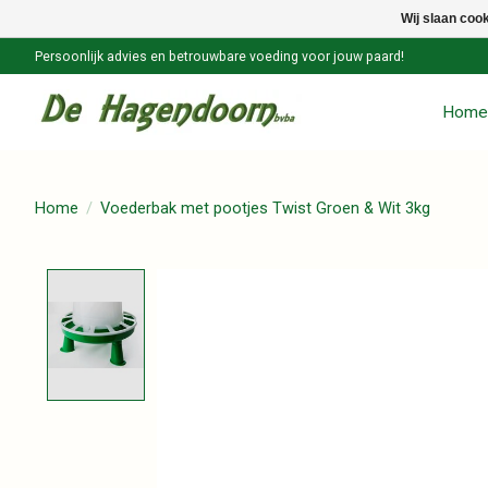
Wij slaan coo
Persoonlijk advies en betrouwbare voeding voor jouw paard!
Home
Home
/
Voederbak met pootjes Twist Groen & Wit 3kg
Product image slideshow Items