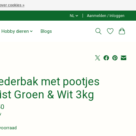
over cookies »
NL
Aanmelden / Inloggen
Hobby dieren
Blogs
ederbak met pootjes
ist Groen & Wit 3kg
50
w
voorraad