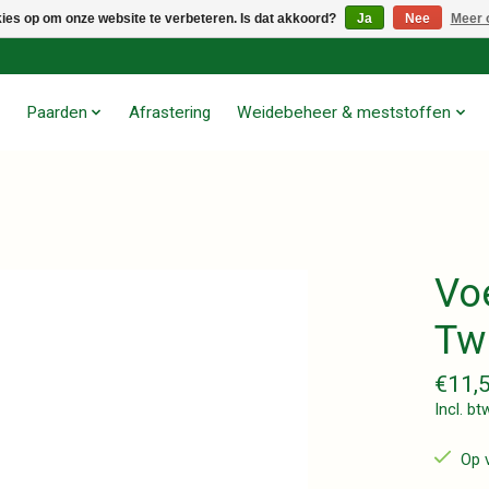
kies op om onze website te verbeteren. Is dat akkoord?
Ja
Nee
Meer 
Paarden
Afrastering
Weidebeheer & meststoffen
Vo
Tw
€11,
Incl. bt
Op 