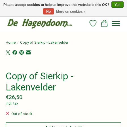
Please accept cookies to help us improve this website Is this OK?
Yes
No
More on cookies »
Persoonlijk advies en betrouwbare voeding voor jouw paard!
Wishlist
Cart
Home
/
Copy of Sierkip - Lakenvelder
Product image slideshow Items
Copy of Sierkip -
Lakenvelder
€26,50
Incl. tax
Out of stock