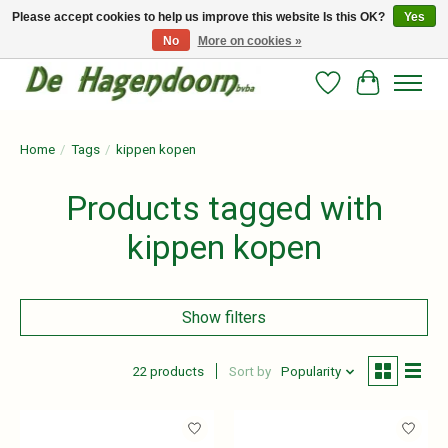
Please accept cookies to help us improve this website Is this OK?
Yes
No
More on cookies »
Persoonlijk advies en betrouwbare voeding voor jouw paard!
Wishlist
Cart
Home
/
Tags
/
kippen kopen
Products tagged with
kippen kopen
Show filters
22 products
Sort by
Popularity